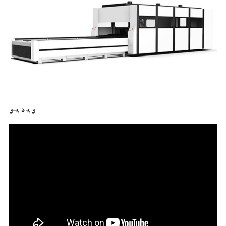
ویډیو