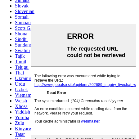
Sinhala
Slovak
Slovenian
Somali
Samoan
Scots Gaelic
Shona
Sindhi
Sundanese
Swahili
Tajik
Tamil
Telugu
Thai
Ukrainian
Urdu
Uzbek
Vietnamese
Welsh
Xhosa
Yiddish
Yoruba
Zulu
Kinyarwanda
Tatar