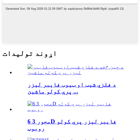
اړوند توليدات
د فلزي شیټ او ټیوب فایبر لیزر
پرې کولو ماشین ...
6 محور 3D فایبر لیزر پرې کولو
روبوټ