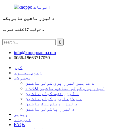
د لیزر ماشین فابریکه
د تولید 17 کلنه تجربه
info@knoppoauto.com
0086-18663717059
کور
زموږ په اړه
محصولات
د فایبر لیزر پرې کولو ماشین
د CO2 لیزر پرې کولو نقاشي ماشین
د لیزر نښه کولو ماشین
د پلازما پرې کولو ماشین
د لیزر ویلډینګ ماشین
د لیزر پاکولو ماشین
ویډیو
خبرونه
FAQs