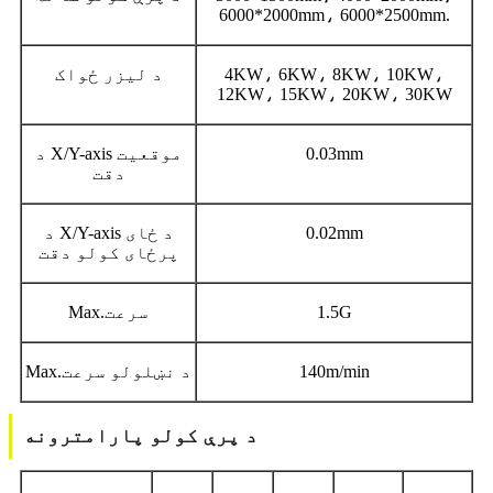
6000*2000mm، 6000*2500mm.
4KW، 6KW، 8KW، 10KW،
د لیزر ځواک
12KW، 15KW، 20KW، 30KW
0.03mm
د X/Y-axis موقعیت
دقت
0.02mm
د X/Y-axis د ځای
پرځای کولو دقت
1.5G
Max.سرعت
140m/min
Max.د نښلولو سرعت
د پرې کولو پارامترونه