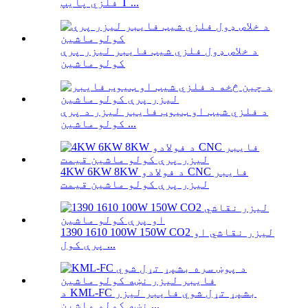
فلزي پایپ T ...
د خلاص ډول فلزي شیټ فایبر لیزر پرې
کولو ماشین
د فلزي شیټ او ټیوب فایبر لیزر د پرې
کولو ماشین ...
4KW 6KW 8KW د فولادو CNC فایبر
لیزر پرې کولو ماشین قیمت
1390 1610 100W 150W CO2 لیزر نقاشي او
پرې کول ...
د KML-FC بشپړ تړل شوي فایبر لیزر
نښه کولو ماشین ...