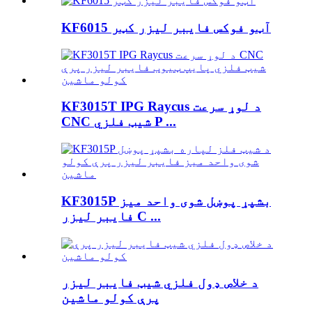
KF6015 آټو فوکس فایبر لیزر کټر
KF3015T IPG Raycus د لوړ سرعت
CNC شیټ فلزي P ...
KF3015P بشپړ پوښل شوی واحد میز
فایبر لیزر C ...
د خلاص ډول فلزي شیټ فایبر لیزر
پرې کولو ماشین