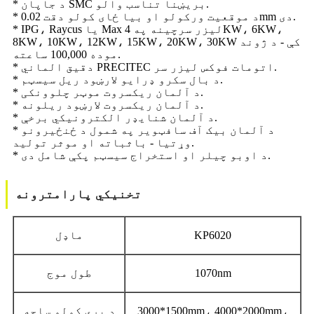
* د جاپان SMC بریښنا تناسب والو.
* د موقعیت ورکولو او بیا ځای کولو دقت 0.02mm دی.
* IPG، Raycus یا Max لیزر سرچینه په 4KW، 6KW،
8KW، 10KW، 12KW، 15KW، 20KW، 30KW کې - د ژوند
موده 100,000 ساعته.
* دقیق الماني PRECITEC اتومات فوکس لیزر سر.
* د بال سکرو ډرایو لارښود ریل سیسټم.
* د آلمان ریکسروت موټر چلوونکی.
* د آلمان ریکسروت لارښود ریلونه.
* د آلمان شنایډر الکترونیکي برخې.
* د آلمان بیک آف سافټویر په شمول د ځنځیرونو
وړتیا - باثباته او موثر تولید.
* د اوبو چیلر او استخراج سیسټم پکې شامل دی.
تخنیکي پارامترونه
KP6020
ماډل
1070nm
طول موج
3000*1500mm، 4000*2000mm،
د پرې کولو ساحه