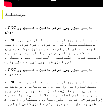
غوښتنلیک
د CNC فایبر لیزر پرې کولو ماشین د تطبیق وړ
توکي
د CNC فایبر لیزر پرې کولو ماشین کولی شي موټی
سټینلیس سټیل ، کاربن فولاد ، نرم فولاد ، د مصر
فولاد ، ګالوانیز فولاد ، سیلیکون فولاد ، پسرلي
فولاد ، ټایټانیوم شیټ ، ګالوان شوی شیټ ، د
اوسپنې شیټ ، انکس شیټ ، المونیم ، مسو ، پیتل او
نور فلزي شیټ پرې کړي. ، فلزي پلیټ.
د CNC فایبر لیزر پرې کولو ماشین د تطبیق وړ
صنعتونه
د CNC فایبر لیزر پرې کولو ماشین د ماشین برخو
صنعت لپاره کارول کیږي ، بریښنایی ، بریښنایی
کابینې ، د پخلنځي سامان ، لفټ پینل ، هارډویر
وسیلې ، فلزي احاطه ، د اعلاناتو نښه لیکونه ، د
څراغونو څراغونه ، فلزي صنایع ، سینګار ، زیورات
، طبي وسایل ، د موټرو برخو ، فلزي ګاڼې او نور د