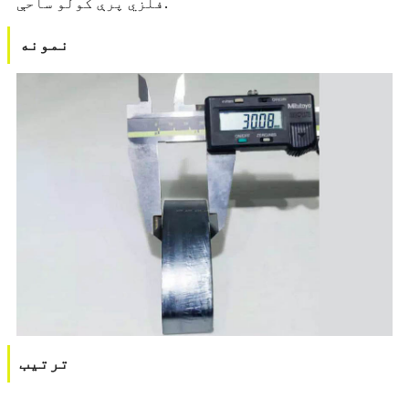
فلزي پرې کولو ساحې.
نمونه
ترتیب