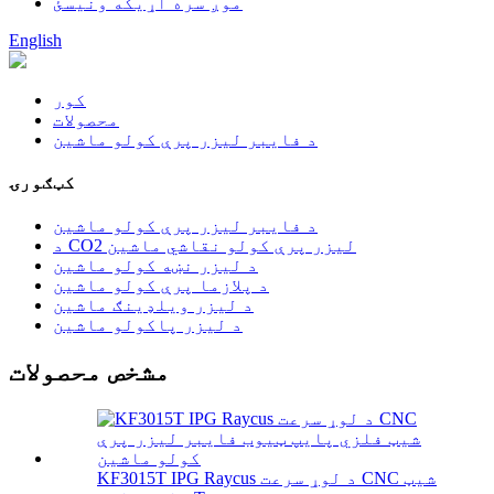
موږ سره اړیکه ونیسئ
English
کور
محصولات
د فایبر لیزر پرې کولو ماشین
کټګورۍ
د فایبر لیزر پرې کولو ماشین
د CO2 لیزر پرې کولو نقاشي ماشین
د لیزر نښه کولو ماشین
د پلازما پرې کولو ماشین
د لیزر ویلډینګ ماشین
د لیزر پاکولو ماشین
مشخص محصولات
KF3015T IPG Raycus د لوړ سرعت CNC شیټ