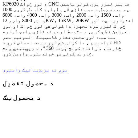
KP6020 د لوړ ځواک CNC فایبر لیزر پرې کولو ماشین
په عمده ډول د موټ فلزي شیټ لپاره کارول کیږي.1000
واټ، 1500 واټ، 2000 واټ، 3000 واټ، 4000 واټ، 6000
واټ، 8000 واټ، 12KW، 15KW، 20KW اختیاري دي.د لوړ
ځواک لیزر سره مجهز، دا کولی شي لوړ ځواک او لوړ
اغیزمن قطع کړي، د متوسط ​​​​او درنو فلزي پلیټ لپاره
مناسب.د لوړ سختۍ فشار کاسټینګ المونیم مصر
کراسبیم ، دا کولی شي لوړ سرعت احساس کړي.د HD
څارنه، د ړانده کونج پرته 360 °، د ریښتیني وخت
څارنه کولی شي خوندیتوب ډاډمن کړي.
موږ ته بریښنالیک واستوئ
د محصول تفصیل
د محصول ټګ