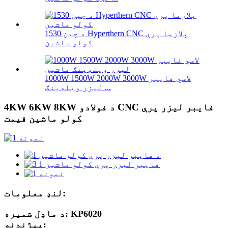
د چین 1530 Hyperthern CNC پلازما پرې
کولو ماشین
1000W 1500W 2000W 3000W لاسي فایبر
لیزر ویلډینګ ...
4KW 6KW 8KW د فولادو CNC فایبر لیزر پرې
کولو ماشین قیمت
لنډ معلومات:
د ماډل شمیره: KP6020
پیژندنه: