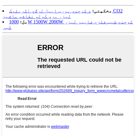
مخکینی:
د کوچني پورټ ایبل لرګي اکریلیک CO2
لیزر پرې کولو نقاشي ماشین
بل:
1000W 1500W 2000W کوچني شیټ فلزي فایبر لیزر
کټر