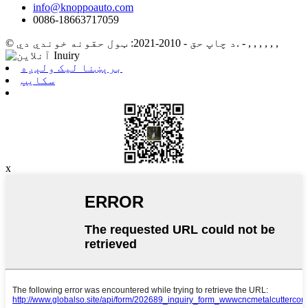
info@knoppoauto.com
0086-18663717059
- , , , , , ,
© د چاپ حق - 2010-2021: ټول حقونه خوندي دي.
برېښنا لیک ولېږه
سکایپ
x