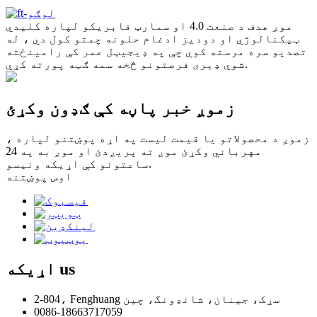
موږ هدف د صنعت 4.0 او سمارټ فابریکو لپاره کلیدي
ټیکنالوژي او دودیز ادغام حلونه چمتو کول دي ، له
تصدیو سره مرسته کوي چې په ډیجیټل عمر کې رامینځته
شوي ډیری فرصتونو څخه سمه ګټه پورته کړي.
زموږ خبر پاڼه کې ګډون وکړئ
زموږ د محصولاتو یا قیمت لیست په اړه پوښتنو لپاره ،
مهرباني وکړئ موږ ته پریږدئ او موږ به په 24
ساعتونو کې اړیکه ونیسو.
اوس پوښتنه
us
اړیکه
2-804، Fenghuang سړک، جينان، شانډونگ، چين
0086-18663717059